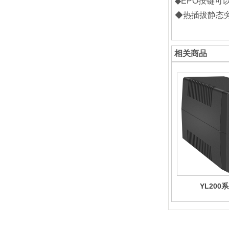
◆EPO按键可
◆热插拔静态
相关商品
YL200