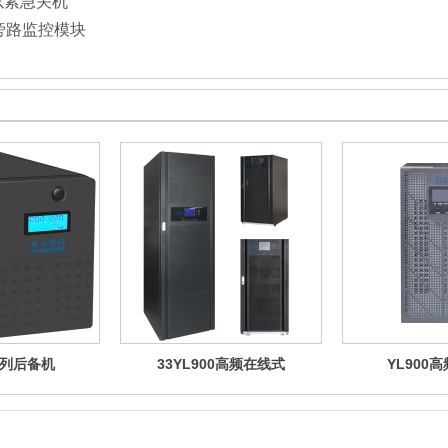
以紧急关机
旁路监控模块
系列后备机
33YL900高频在线式
YL900